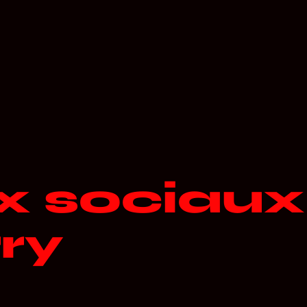
x sociaux
ry